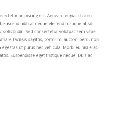
ectetur adipiscing elit. Aenean feugiat dictum
l. Fusce id nibh at neque eleifend tristique at sit
ec sollicitudin. Sed consectetur volutpat sem vitae
ornare facilisis sagittis, tortor mi auctor libero, non
 egestas ut purus nec vehicula. Morbi eu nisi erat.
ttis. Suspendisse eget tristique neque. Duis ac
l luctus dui. Maecenas faucibus
 viverra. Sed viverra leo eget
amet, consectetur.