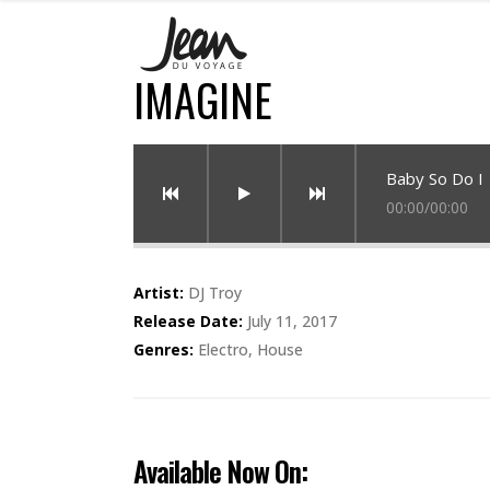
IMAGINE
Baby So Do I
00:00
/
00:00
Artist:
DJ Troy
Release Date:
July 11, 2017
Genres:
Electro, House
Available Now On: