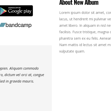
About New Album
Lorem ipsum dolor sit amet, cons
lacus, ut hendrerit mi pulvinar ve
amet libero. In aliquam in nisl n
facilisis. Fusce tristique, magna 
pharetra sem ex eu felis. Aenean
Nam mattis id lectus sit amet ma
vulputate quam.
 sapien. Aliquam commodo
Nam vehicula commodo pulvinar. Morbi ve
ero, dictum vel orci at, congue
dignissim ante, et sollicitudin eros rutrum
Sed in gravida mauris.
aliquam ultricies. Lorem ipsum dolor sit 
- Rantinex