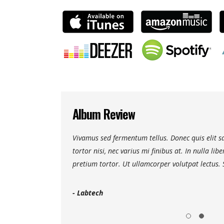
Album Review
. Maecenas faucibus
Vivamus sed fermentum tellus. Donec quis elit
viverra leo eget
tortor nisi, nec varius mi finibus at. In nulla lib
etur.
pretium tortor. Ut ullamcorper volutpat lectus. 
- Labtech