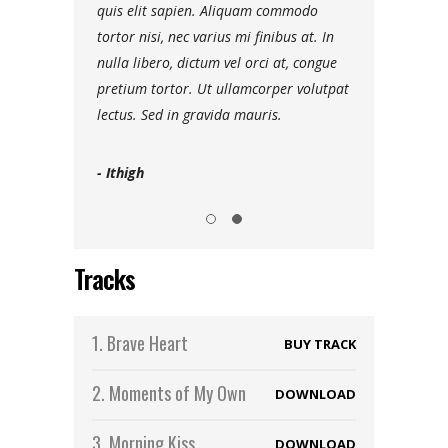
quis elit sapien. Aliquam commodo
vel luctus dui. Maecenas faucib
tortor nisi, nec varius mi finibus at. In
dignissim ante, et sollicitudin e
nulla libero, dictum vel orci at, congue
rutrum viverra. Sed viverra leo
pretium tortor. Ut ullamcorper volutpat
aliquam ultricies. Lorem ipsum 
lectus. Sed in gravida mauris.
amet, consectetur.
- Ithigh
- Roundtex
Tracks
1.
Brave Heart
BUY TRACK
2.
Moments of My Own
DOWNLOAD
3.
Morning Kiss
DOWNLOAD