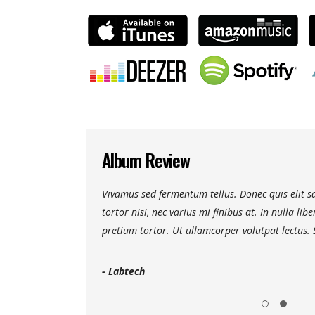
Album Review
. Maecenas faucibus
Vivamus sed fermentum tellus. Donec quis elit
viverra leo eget
tortor nisi, nec varius mi finibus at. In nulla lib
etur.
pretium tortor. Ut ullamcorper volutpat lectus. 
- Labtech