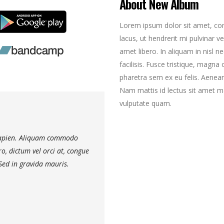
About New Album
Lorem ipsum dolor sit amet, cons
lacus, ut hendrerit mi pulvinar ve
amet libero. In aliquam in nisl n
facilisis. Fusce tristique, magna 
pharetra sem ex eu felis. Aenean
Nam mattis id lectus sit amet ma
vulputate quam.
 sapien. Aliquam commodo
Nam vehicula commodo pulvinar. Morbi ve
ero, dictum vel orci at, congue
dignissim ante, et sollicitudin eros rutrum
Sed in gravida mauris.
aliquam ultricies. Lorem ipsum dolor sit 
- Rantinex