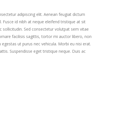
ectetur adipiscing elit. Aenean feugiat dictum
l. Fusce id nibh at neque eleifend tristique at sit
ec sollicitudin. Sed consectetur volutpat sem vitae
ornare facilisis sagittis, tortor mi auctor libero, non
 egestas ut purus nec vehicula. Morbi eu nisi erat.
ttis. Suspendisse eget tristique neque. Duis ac
l luctus dui. Maecenas faucibus
 viverra. Sed viverra leo eget
amet, consectetur.