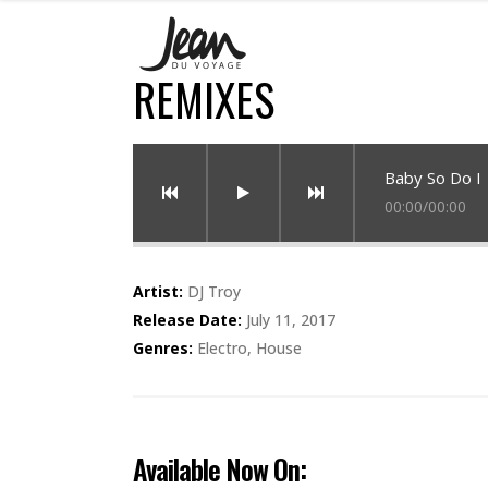
REMIXES
Baby So Do I
00:00
/
00:00
Artist:
DJ Troy
Release Date:
July 11, 2017
Genres:
Electro, House
Available Now On: